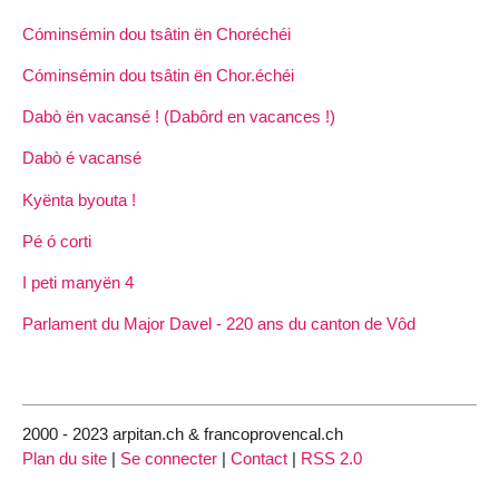
Cóminsémin dou tsâtin ën Choréchéi
Cóminsémin dou tsâtin ën Chor.échéi
Dabò ën vacansé ! (Dabôrd en vacances !)
Dabò é vacansé
Kyënta byouta !
Pé ó corti
I peti manyën 4
Parlament du Major Davel - 220 ans du canton de Vôd
2000 - 2023 arpitan.ch & francoprovencal.ch
Plan du site
|
Se connecter
|
Contact
|
RSS 2.0