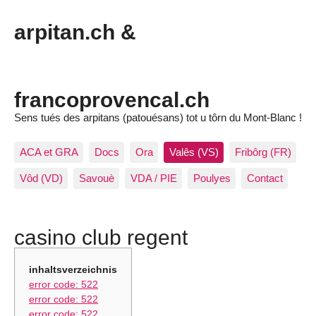
arpitan.ch &
francoprovencal.ch
Sens tués des arpitans (patouésans) tot u tôrn du Mont-Blanc !
ACA et GRA
Docs
Ora
Valês (VS)
Fribôrg (FR)
Vôd (VD)
Savouè
VDA / PIE
Poulyes
Contact
casino club regent
inhaltsverzeichnis
error code: 522
error code: 522
error code: 522