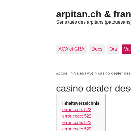
arpitan.ch & fra
Sens tués des arpitans (patouésans) 
ACA et GRA
Docs
Ora
Val
Accueil
>
Valês (VS)
> casino dealer desc
casino dealer desc
inhaltsverzeichnis
error code: 522
error code: 522
error code: 522
error code: 522