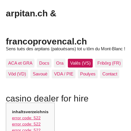
arpitan.ch &
francoprovencal.ch
Sens tués des arpitans (patouésans) tot u tôrn du Mont-Blanc !
ACA et GRA
Docs
Ora
Valês (VS)
Fribôrg (FR)
Vôd (VD)
Savouè
VDA / PIE
Poulyes
Contact
casino dealer for hire
inhaltsverzeichnis
error code: 522
error code: 522
error code: 522