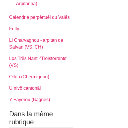
Arpitanna)
Calendrié pèrpèrtuèl du Valês
Fully
Li Charvagnou - arpitan de
Salvan (VS, CH)
Los Três Nant -’Troistorrents’
(VS)
Ollon (Chermignon)
U nivô cantonâl
Y Fayerou (Bagnes)
Dans la même
rubrique