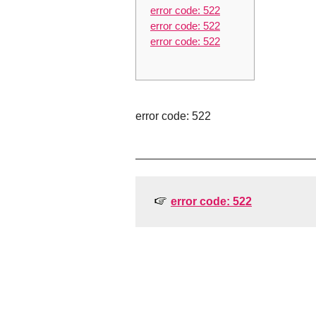
error code: 522
error code: 522
error code: 522
error code: 522
error code: 522