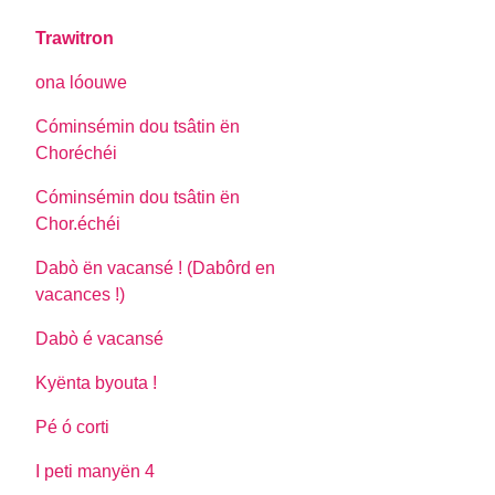
Trawitron
ona lóouwe
Cóminsémin dou tsâtin ën
Choréchéi
Cóminsémin dou tsâtin ën
Chor.échéi
Dabò ën vacansé ! (Dabôrd en
vacances !)
Dabò é vacansé
Kyënta byouta !
Pé ó corti
I peti manyën 4