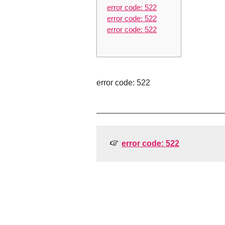
error code: 522
error code: 522
error code: 522
error code: 522
error code: 522