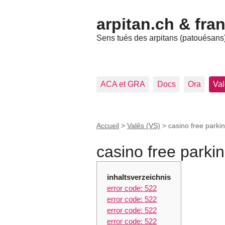
arpitan.ch & fra
Sens tués des arpitans (patouésans) 
ACA et GRA
Docs
Ora
Val
Accueil
>
Valês (VS)
> casino free parki
casino free parki
inhaltsverzeichnis
error code: 522
error code: 522
error code: 522
error code: 522