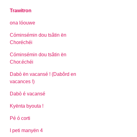
Trawitron
ona lóouwe
Cóminsémin dou tsâtin ën
Choréchéi
Cóminsémin dou tsâtin ën
Chor.échéi
Dabò ën vacansé ! (Dabôrd en
vacances !)
Dabò é vacansé
Kyënta byouta !
Pé ó corti
I peti manyën 4