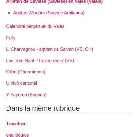
Arpitan de Saviése (Savièse) en Valês (Valais)
Arpitan Wisdom (Sagèce Arpitanna)
Calendrié pèrpèrtuèl du Valês
Fully
Li Charvagnou - arpitan de Salvan (VS, CH)
Los Três Nant -’Troistorrents’ (VS)
Ollon (Chermignon)
U nivô cantonâl
Y Fayerou (Bagnes)
Dans la même rubrique
Trawitron
ona lóouwe