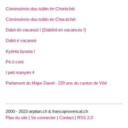
Cóminsémin dou tsâtin ën Choréchéi
Cóminsémin dou tsâtin ën Chor.échéi
Dabò ën vacansé ! (Dabôrd en vacances !)
Dabò é vacansé
Kyënta byouta !
Pé ó corti
I peti manyën 4
Parlament du Major Davel - 220 ans du canton de Vôd
2000 - 2023 arpitan.ch & francoprovencal.ch
Plan du site
|
Se connecter
|
Contact
|
RSS 2.0