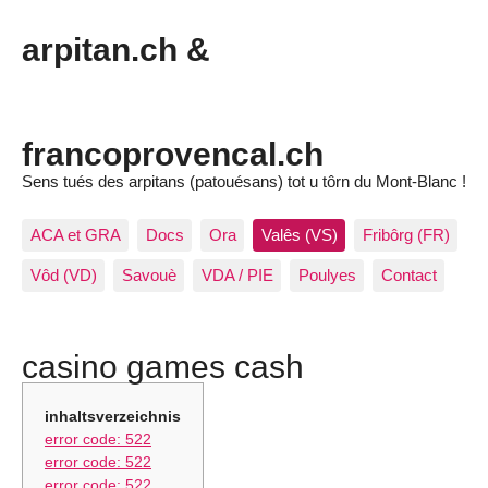
arpitan.ch &
francoprovencal.ch
Sens tués des arpitans (patouésans) tot u tôrn du Mont-Blanc !
ACA et GRA
Docs
Ora
Valês (VS)
Fribôrg (FR)
Vôd (VD)
Savouè
VDA / PIE
Poulyes
Contact
casino games cash
inhaltsverzeichnis
error code: 522
error code: 522
error code: 522