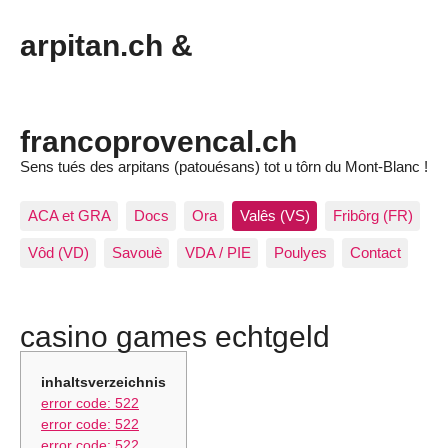
arpitan.ch &
francoprovencal.ch
Sens tués des arpitans (patouésans) tot u tôrn du Mont-Blanc !
ACA et GRA
Docs
Ora
Valês (VS)
Fribôrg (FR)
Vôd (VD)
Savouè
VDA / PIE
Poulyes
Contact
casino games echtgeld
inhaltsverzeichnis
error code: 522
error code: 522
error code: 522