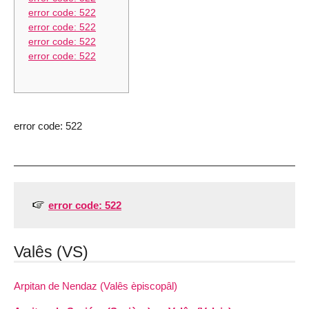
error code: 522
error code: 522
error code: 522
error code: 522
error code: 522
error code: 522
Valês (VS)
Arpitan de Nendaz (Valês èpiscopâl)