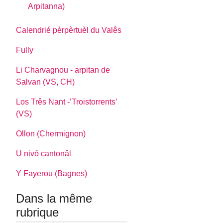
Arpitanna)
Calendrié pèrpèrtuèl du Valês
Fully
Li Charvagnou - arpitan de
Salvan (VS, CH)
Los Três Nant -’Troistorrents’
(VS)
Ollon (Chermignon)
U nivô cantonâl
Y Fayerou (Bagnes)
Dans la même
rubrique