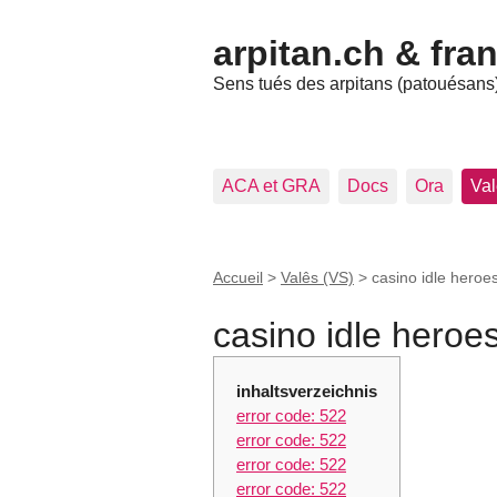
arpitan.ch & fra
Sens tués des arpitans (patouésans) 
ACA et GRA
Docs
Ora
Val
Accueil
>
Valês (VS)
> casino idle heroe
casino idle heroe
inhaltsverzeichnis
error code: 522
error code: 522
error code: 522
error code: 522