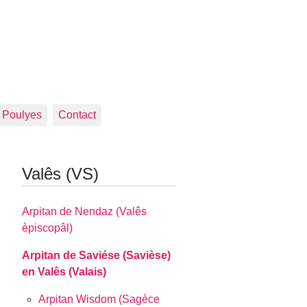
Poulyes
Contact
Valês (VS)
Arpitan de Nendaz (Valês
èpiscopâl)
Arpitan de Saviése (Savièse)
en Valês (Valais)
Arpitan Wisdom (Sagèce