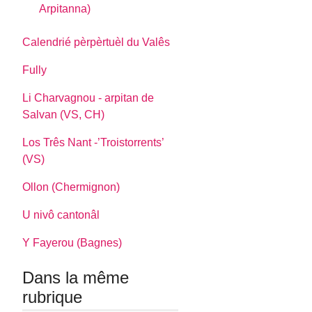
Arpitanna)
Calendrié pèrpèrtuèl du Valês
Fully
Li Charvagnou - arpitan de
Salvan (VS, CH)
Los Três Nant -’Troistorrents’
(VS)
Ollon (Chermignon)
U nivô cantonâl
Y Fayerou (Bagnes)
Dans la même
rubrique