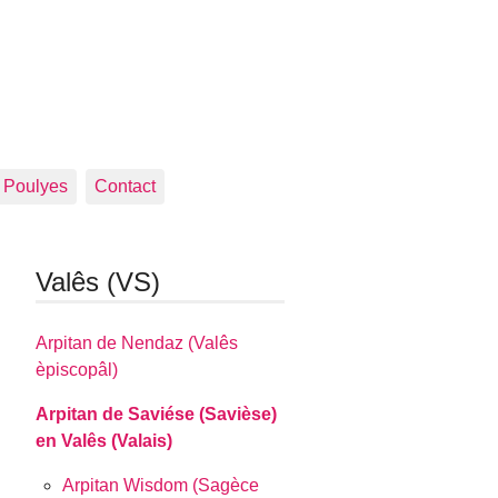
Poulyes
Contact
Valês (VS)
Arpitan de Nendaz (Valês
èpiscopâl)
Arpitan de Saviése (Savièse)
en Valês (Valais)
Arpitan Wisdom (Sagèce