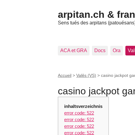
arpitan.ch & fra
Sens tués des arpitans (patouésans) 
ACA et GRA
Docs
Ora
Val
Accueil
>
Valês (VS)
> casino jackpot g
casino jackpot g
inhaltsverzeichnis
error code: 522
error code: 522
error code: 522
error code: 522