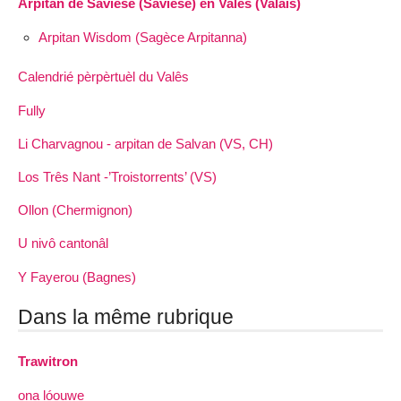
Arpitan de Saviése (Savièse) en Valês (Valais)
Arpitan Wisdom (Sagèce Arpitanna)
Calendrié pèrpèrtuèl du Valês
Fully
Li Charvagnou - arpitan de Salvan (VS, CH)
Los Três Nant -’Troistorrents’ (VS)
Ollon (Chermignon)
U nivô cantonâl
Y Fayerou (Bagnes)
Dans la même rubrique
Trawitron
ona lóouwe