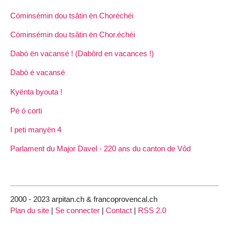
Cóminsémin dou tsâtin ën Choréchéi
Cóminsémin dou tsâtin ën Chor.échéi
Dabò ën vacansé ! (Dabôrd en vacances !)
Dabò é vacansé
Kyënta byouta !
Pé ó corti
I peti manyën 4
Parlament du Major Davel - 220 ans du canton de Vôd
2000 - 2023 arpitan.ch & francoprovencal.ch
Plan du site
|
Se connecter
|
Contact
|
RSS 2.0