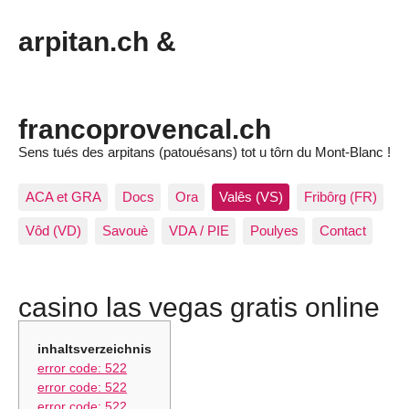
arpitan.ch &
francoprovencal.ch
Sens tués des arpitans (patouésans) tot u tôrn du Mont-Blanc !
ACA et GRA
Docs
Ora
Valês (VS)
Fribôrg (FR)
Vôd (VD)
Savouè
VDA / PIE
Poulyes
Contact
casino las vegas gratis online
inhaltsverzeichnis
error code: 522
error code: 522
error code: 522