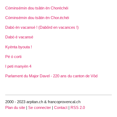
Cóminsémin dou tsâtin ën Choréchéi
Cóminsémin dou tsâtin ën Chor.échéi
Dabò ën vacansé ! (Dabôrd en vacances !)
Dabò é vacansé
Kyënta byouta !
Pé ó corti
I peti manyën 4
Parlament du Major Davel - 220 ans du canton de Vôd
2000 - 2023 arpitan.ch & francoprovencal.ch
Plan du site
|
Se connecter
|
Contact
|
RSS 2.0