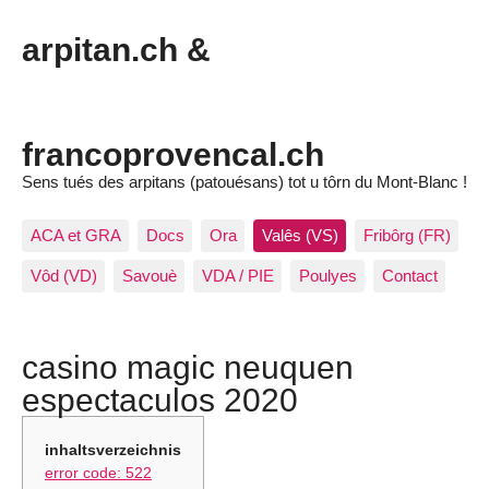
arpitan.ch &
francoprovencal.ch
Sens tués des arpitans (patouésans) tot u tôrn du Mont-Blanc !
ACA et GRA
Docs
Ora
Valês (VS)
Fribôrg (FR)
Vôd (VD)
Savouè
VDA / PIE
Poulyes
Contact
casino magic neuquen
espectaculos 2020
inhaltsverzeichnis
error code: 522