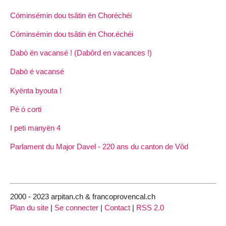
Cóminsémin dou tsâtin ën Choréchéi
Cóminsémin dou tsâtin ën Chor.échéi
Dabò ën vacansé ! (Dabôrd en vacances !)
Dabò é vacansé
Kyënta byouta !
Pé ó corti
I peti manyën 4
Parlament du Major Davel - 220 ans du canton de Vôd
2000 - 2023 arpitan.ch & francoprovencal.ch
Plan du site
|
Se connecter
|
Contact
|
RSS 2.0