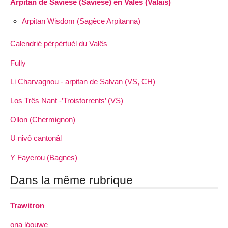
Arpitan de Saviése (Savièse) en Valês (Valais)
Arpitan Wisdom (Sagèce Arpitanna)
Calendrié pèrpèrtuèl du Valês
Fully
Li Charvagnou - arpitan de Salvan (VS, CH)
Los Três Nant -’Troistorrents’ (VS)
Ollon (Chermignon)
U nivô cantonâl
Y Fayerou (Bagnes)
Dans la même rubrique
Trawitron
ona lóouwe