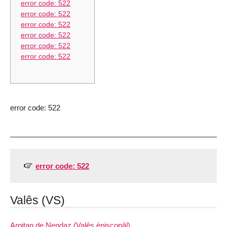
error code: 522
error code: 522
error code: 522
error code: 522
error code: 522
error code: 522
error code: 522
error code: 522
Valês (VS)
Arpitan de Nendaz (Valês èpiscopâl)