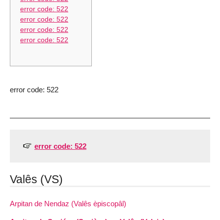
error code: 522
error code: 522
error code: 522
error code: 522
error code: 522
error code: 522
Valês (VS)
Arpitan de Nendaz (Valês èpiscopâl)