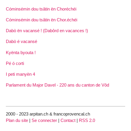
Cóminsémin dou tsâtin ën Choréchéi
Cóminsémin dou tsâtin ën Chor.échéi
Dabò ën vacansé ! (Dabôrd en vacances !)
Dabò é vacansé
Kyënta byouta !
Pé ó corti
I peti manyën 4
Parlament du Major Davel - 220 ans du canton de Vôd
2000 - 2023 arpitan.ch & francoprovencal.ch
Plan du site
|
Se connecter
|
Contact
|
RSS 2.0