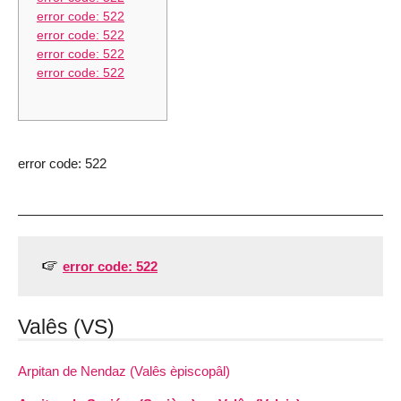
error code: 522
error code: 522
error code: 522
error code: 522
error code: 522
error code: 522
Valês (VS)
Arpitan de Nendaz (Valês èpiscopâl)