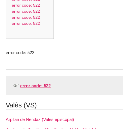
error code: 522
error code: 522
error code: 522
error code: 522
error code: 522
error code: 522
Valês (VS)
Arpitan de Nendaz (Valês èpiscopâl)