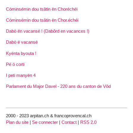
Cóminsémin dou tsâtin ën Choréchéi
Cóminsémin dou tsâtin ën Chor.échéi
Dabò ën vacansé ! (Dabôrd en vacances !)
Dabò é vacansé
Kyënta byouta !
Pé ó corti
I peti manyën 4
Parlament du Major Davel - 220 ans du canton de Vôd
2000 - 2023 arpitan.ch & francoprovencal.ch
Plan du site
|
Se connecter
|
Contact
|
RSS 2.0