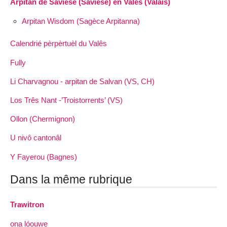
Arpitan de Saviése (Savièse) en Valês (Valais)
Arpitan Wisdom (Sagèce Arpitanna)
Calendrié pèrpèrtuèl du Valês
Fully
Li Charvagnou - arpitan de Salvan (VS, CH)
Los Três Nant -’Troistorrents’ (VS)
Ollon (Chermignon)
U nivô cantonâl
Y Fayerou (Bagnes)
Dans la même rubrique
Trawitron
ona lóouwe