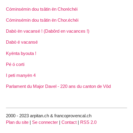
Cóminsémin dou tsâtin ën Choréchéi
Cóminsémin dou tsâtin ën Chor.échéi
Dabò ën vacansé ! (Dabôrd en vacances !)
Dabò é vacansé
Kyënta byouta !
Pé ó corti
I peti manyën 4
Parlament du Major Davel - 220 ans du canton de Vôd
2000 - 2023 arpitan.ch & francoprovencal.ch
Plan du site
|
Se connecter
|
Contact
|
RSS 2.0