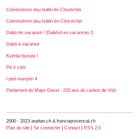
Cóminsémin dou tsâtin ën Choréchéi
Cóminsémin dou tsâtin ën Chor.échéi
Dabò ën vacansé ! (Dabôrd en vacances !)
Dabò é vacansé
Kyënta byouta !
Pé ó corti
I peti manyën 4
Parlament du Major Davel - 220 ans du canton de Vôd
2000 - 2023 arpitan.ch & francoprovencal.ch
Plan du site
|
Se connecter
|
Contact
|
RSS 2.0