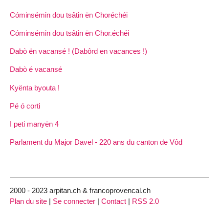
Cóminsémin dou tsâtin ën Choréchéi
Cóminsémin dou tsâtin ën Chor.échéi
Dabò ën vacansé ! (Dabôrd en vacances !)
Dabò é vacansé
Kyënta byouta !
Pé ó corti
I peti manyën 4
Parlament du Major Davel - 220 ans du canton de Vôd
2000 - 2023 arpitan.ch & francoprovencal.ch
Plan du site
|
Se connecter
|
Contact
|
RSS 2.0