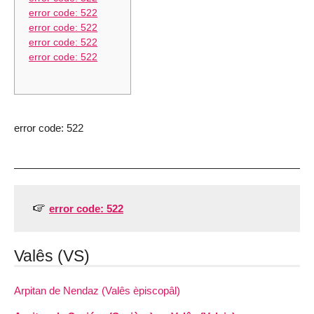
error code: 522
error code: 522
error code: 522
error code: 522
error code: 522
error code: 522
Valês (VS)
Arpitan de Nendaz (Valês èpiscopâl)