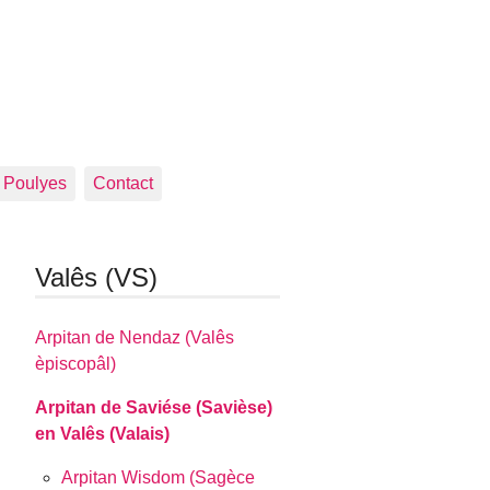
Poulyes
Contact
Valês (VS)
Arpitan de Nendaz (Valês
èpiscopâl)
Arpitan de Saviése (Savièse)
en Valês (Valais)
Arpitan Wisdom (Sagèce