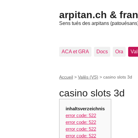
arpitan.ch & fra
Sens tués des arpitans (patouésans) 
ACA et GRA
Docs
Ora
Val
Accueil
>
Valês (VS)
> casino slots 3d
casino slots 3d
inhaltsverzeichnis
error code: 522
error code: 522
error code: 522
error code: 522