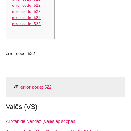
error code: 522
error code: 522
error code: 522
error code: 522
error code: 522
error code: 522
Valês (VS)
Arpitan de Nendaz (Valês èpiscopâl)