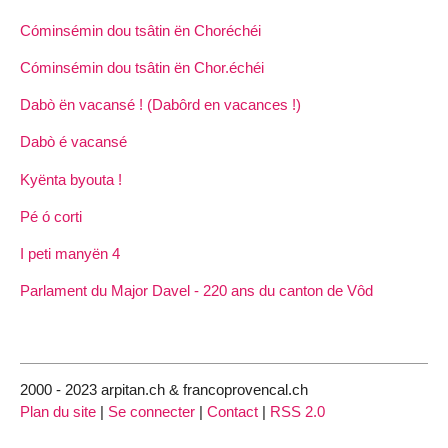
Cóminsémin dou tsâtin ën Choréchéi
Cóminsémin dou tsâtin ën Chor.échéi
Dabò ën vacansé ! (Dabôrd en vacances !)
Dabò é vacansé
Kyënta byouta !
Pé ó corti
I peti manyën 4
Parlament du Major Davel - 220 ans du canton de Vôd
2000 - 2023 arpitan.ch & francoprovencal.ch
Plan du site
|
Se connecter
|
Contact
|
RSS 2.0