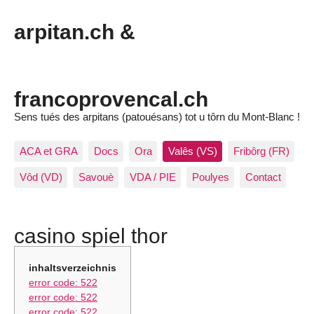
arpitan.ch &
francoprovencal.ch
Sens tués des arpitans (patouésans) tot u tôrn du Mont-Blanc !
ACA et GRA
Docs
Ora
Valês (VS)
Fribôrg (FR)
Vôd (VD)
Savouè
VDA / PIE
Poulyes
Contact
casino spiel thor
inhaltsverzeichnis
error code: 522
error code: 522
error code: 522