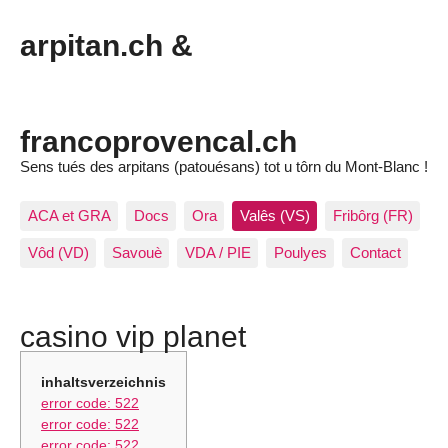
arpitan.ch &
francoprovencal.ch
Sens tués des arpitans (patouésans) tot u tôrn du Mont-Blanc !
ACA et GRA
Docs
Ora
Valês (VS)
Fribôrg (FR)
Vôd (VD)
Savouè
VDA / PIE
Poulyes
Contact
casino vip planet
inhaltsverzeichnis
error code: 522
error code: 522
error code: 522