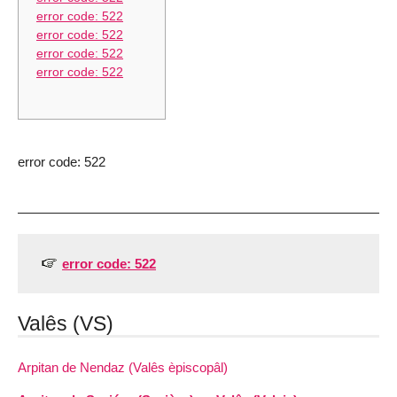
error code: 522
error code: 522
error code: 522
error code: 522
error code: 522
error code: 522
Valês (VS)
Arpitan de Nendaz (Valês èpiscopâl)