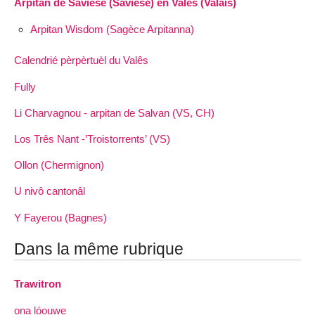
Arpitan de Saviése (Savièse) en Valês (Valais)
Arpitan Wisdom (Sagèce Arpitanna)
Calendrié pèrpèrtuèl du Valês
Fully
Li Charvagnou - arpitan de Salvan (VS, CH)
Los Três Nant -’Troistorrents’ (VS)
Ollon (Chermignon)
U nivô cantonâl
Y Fayerou (Bagnes)
Dans la même rubrique
Trawitron
ona lóouwe