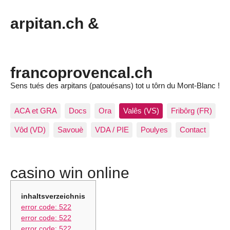
arpitan.ch &
francoprovencal.ch
Sens tués des arpitans (patouésans) tot u tôrn du Mont-Blanc !
ACA et GRA
Docs
Ora
Valês (VS)
Fribôrg (FR)
Vôd (VD)
Savouè
VDA / PIE
Poulyes
Contact
casino win online
inhaltsverzeichnis
error code: 522
error code: 522
error code: 522