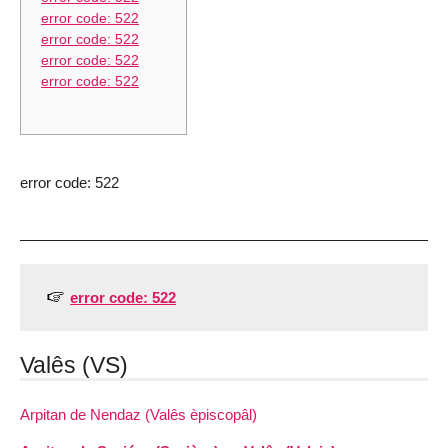
error code: 522
error code: 522
error code: 522
error code: 522
error code: 522
error code: 522
Valês (VS)
Arpitan de Nendaz (Valês èpiscopâl)