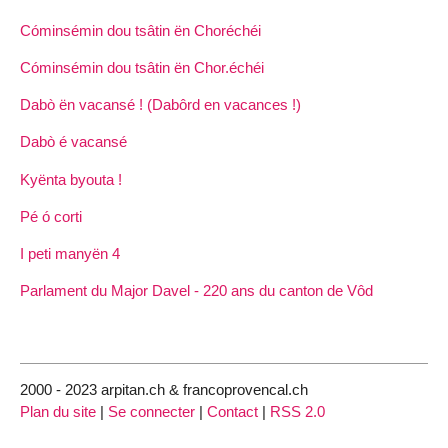
Cóminsémin dou tsâtin ën Choréchéi
Cóminsémin dou tsâtin ën Chor.échéi
Dabò ën vacansé ! (Dabôrd en vacances !)
Dabò é vacansé
Kyënta byouta !
Pé ó corti
I peti manyën 4
Parlament du Major Davel - 220 ans du canton de Vôd
2000 - 2023 arpitan.ch & francoprovencal.ch
Plan du site
|
Se connecter
|
Contact
|
RSS 2.0