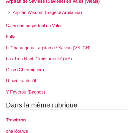
Arpitan de Saviése (Savièse) en Valês (Valais)
Arpitan Wisdom (Sagèce Arpitanna)
Calendrié pèrpèrtuèl du Valês
Fully
Li Charvagnou - arpitan de Salvan (VS, CH)
Los Três Nant -’Troistorrents’ (VS)
Ollon (Chermignon)
U nivô cantonâl
Y Fayerou (Bagnes)
Dans la même rubrique
Trawitron
ona lóouwe