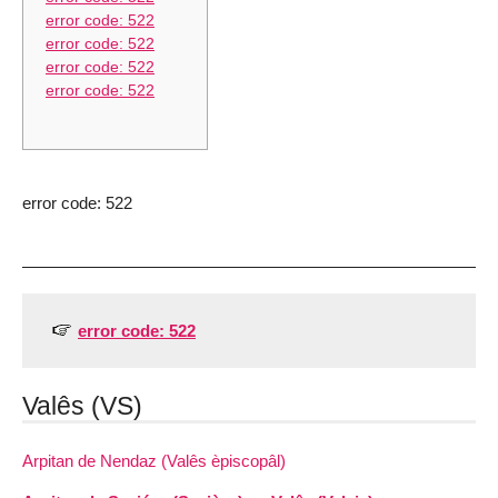
error code: 522
error code: 522
error code: 522
error code: 522
error code: 522
error code: 522
Valês (VS)
Arpitan de Nendaz (Valês èpiscopâl)