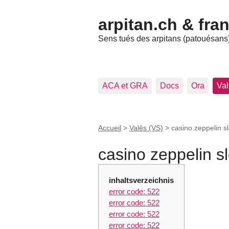
arpitan.ch & fra
Sens tués des arpitans (patouésans) 
ACA et GRA
Docs
Ora
Val
Accueil
>
Valês (VS)
> casino zeppelin sl
casino zeppelin sl
inhaltsverzeichnis
error code: 522
error code: 522
error code: 522
error code: 522