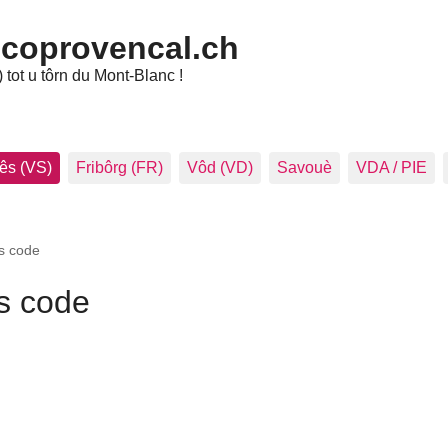
ncoprovencal.ch
tot u tôrn du Mont-Blanc !
ês (VS)
Fribôrg (FR)
Vôd (VD)
Savouè
VDA / PIE
s code
s code