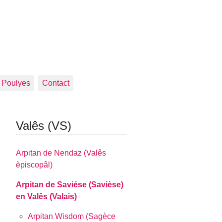
Poulyes
Contact
Valês (VS)
Arpitan de Nendaz (Valês
èpiscopâl)
Arpitan de Saviése (Savièse)
en Valês (Valais)
Arpitan Wisdom (Sagèce