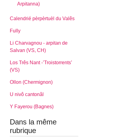
Arpitanna)
Calendrié pèrpèrtuèl du Valês
Fully
Li Charvagnou - arpitan de
Salvan (VS, CH)
Los Três Nant -’Troistorrents’
(VS)
Ollon (Chermignon)
U nivô cantonâl
Y Fayerou (Bagnes)
Dans la même
rubrique