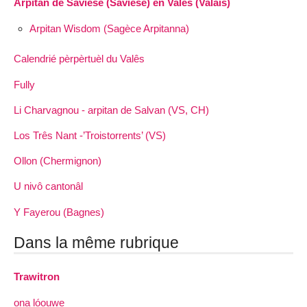
Arpitan de Saviése (Savièse) en Valês (Valais)
Arpitan Wisdom (Sagèce Arpitanna)
Calendrié pèrpèrtuèl du Valês
Fully
Li Charvagnou - arpitan de Salvan (VS, CH)
Los Três Nant -’Troistorrents’ (VS)
Ollon (Chermignon)
U nivô cantonâl
Y Fayerou (Bagnes)
Dans la même rubrique
Trawitron
ona lóouwe