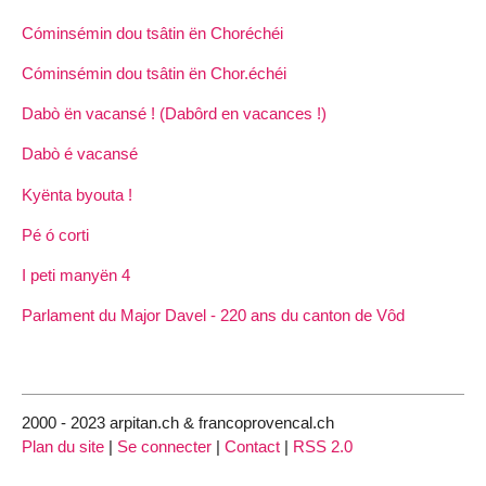
Cóminsémin dou tsâtin ën Choréchéi
Cóminsémin dou tsâtin ën Chor.échéi
Dabò ën vacansé ! (Dabôrd en vacances !)
Dabò é vacansé
Kyënta byouta !
Pé ó corti
I peti manyën 4
Parlament du Major Davel - 220 ans du canton de Vôd
2000 - 2023 arpitan.ch & francoprovencal.ch
Plan du site
|
Se connecter
|
Contact
|
RSS 2.0