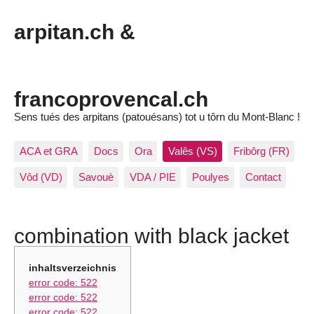
arpitan.ch &
francoprovencal.ch
Sens tués des arpitans (patouésans) tot u tôrn du Mont-Blanc !
ACA et GRA
Docs
Ora
Valês (VS)
Fribôrg (FR)
Vôd (VD)
Savouè
VDA / PIE
Poulyes
Contact
combination with black jacket
inhaltsverzeichnis
error code: 522
error code: 522
error code: 522