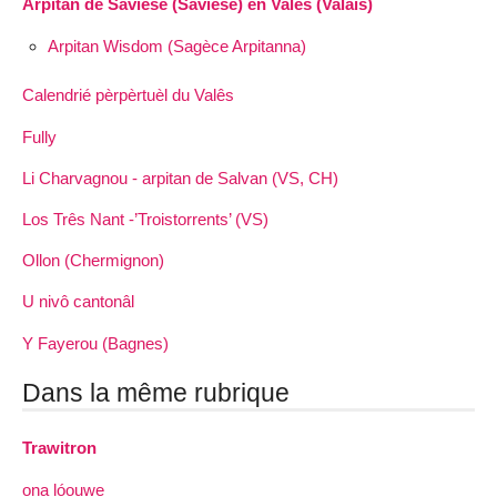
Arpitan de Saviése (Savièse) en Valês (Valais)
Arpitan Wisdom (Sagèce Arpitanna)
Calendrié pèrpèrtuèl du Valês
Fully
Li Charvagnou - arpitan de Salvan (VS, CH)
Los Três Nant -’Troistorrents’ (VS)
Ollon (Chermignon)
U nivô cantonâl
Y Fayerou (Bagnes)
Dans la même rubrique
Trawitron
ona lóouwe