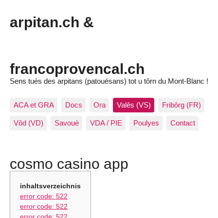
arpitan.ch &
francoprovencal.ch
Sens tués des arpitans (patouésans) tot u tôrn du Mont-Blanc !
ACA et GRA
Docs
Ora
Valês (VS)
Fribôrg (FR)
Vôd (VD)
Savouè
VDA / PIE
Poulyes
Contact
cosmo casino app
inhaltsverzeichnis
error code: 522
error code: 522
error code: 522