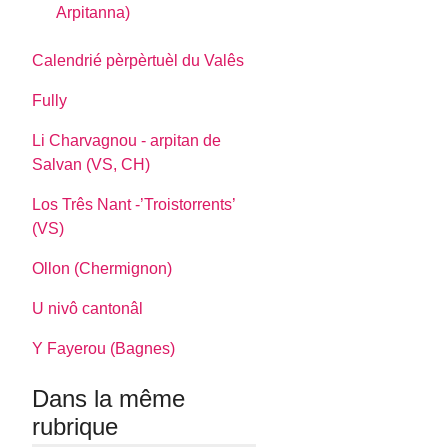
Arpitanna)
Calendrié pèrpèrtuèl du Valês
Fully
Li Charvagnou - arpitan de
Salvan (VS, CH)
Los Três Nant -’Troistorrents’
(VS)
Ollon (Chermignon)
U nivô cantonâl
Y Fayerou (Bagnes)
Dans la même
rubrique