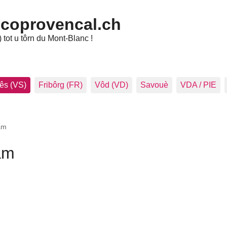
ncoprovencal.ch
tot u tôrn du Mont-Blanc !
ês (VS)
Fribôrg (FR)
Vôd (VD)
Savouè
VDA / PIE
am
am