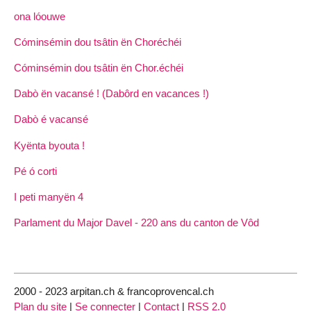
ona lóouwe
Cóminsémin dou tsâtin ën Choréchéi
Cóminsémin dou tsâtin ën Chor.échéi
Dabò ën vacansé ! (Dabôrd en vacances !)
Dabò é vacansé
Kyënta byouta !
Pé ó corti
I peti manyën 4
Parlament du Major Davel - 220 ans du canton de Vôd
2000 - 2023 arpitan.ch & francoprovencal.ch
Plan du site
|
Se connecter
|
Contact
|
RSS 2.0