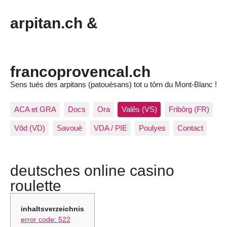
arpitan.ch &
francoprovencal.ch
Sens tués des arpitans (patouésans) tot u tôrn du Mont-Blanc !
ACA et GRA
Docs
Ora
Valês (VS)
Fribôrg (FR)
Vôd (VD)
Savouè
VDA / PIE
Poulyes
Contact
deutsches online casino
roulette
inhaltsverzeichnis
error code: 522