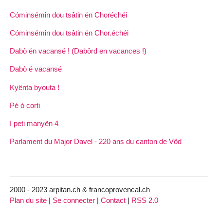
Cóminsémin dou tsâtin ën Choréchéi
Cóminsémin dou tsâtin ën Chor.échéi
Dabò ën vacansé ! (Dabôrd en vacances !)
Dabò é vacansé
Kyënta byouta !
Pé ó corti
I peti manyën 4
Parlament du Major Davel - 220 ans du canton de Vôd
2000 - 2023 arpitan.ch & francoprovencal.ch
Plan du site
|
Se connecter
|
Contact
|
RSS 2.0