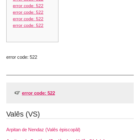
error code: 522
error code: 522
error code: 522
error code: 522
error code: 522
error code: 522
Valês (VS)
Arpitan de Nendaz (Valês èpiscopâl)