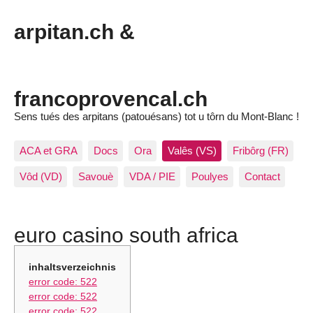
arpitan.ch &
francoprovencal.ch
Sens tués des arpitans (patouésans) tot u tôrn du Mont-Blanc !
ACA et GRA
Docs
Ora
Valês (VS)
Fribôrg (FR)
Vôd (VD)
Savouè
VDA / PIE
Poulyes
Contact
euro casino south africa
inhaltsverzeichnis
error code: 522
error code: 522
error code: 522