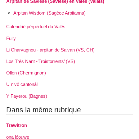
Arpitan de Saviése (Savièse) en Valês (Valais)
Arpitan Wisdom (Sagèce Arpitanna)
Calendrié pèrpèrtuèl du Valês
Fully
Li Charvagnou - arpitan de Salvan (VS, CH)
Los Três Nant -’Troistorrents’ (VS)
Ollon (Chermignon)
U nivô cantonâl
Y Fayerou (Bagnes)
Dans la même rubrique
Trawitron
ona lóouwe