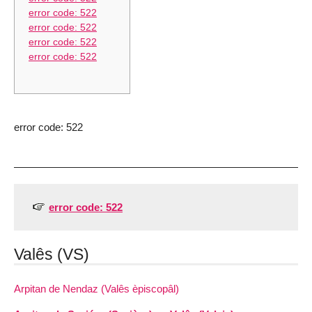
error code: 522
error code: 522
error code: 522
error code: 522
error code: 522
error code: 522
Valês (VS)
Arpitan de Nendaz (Valês èpiscopâl)