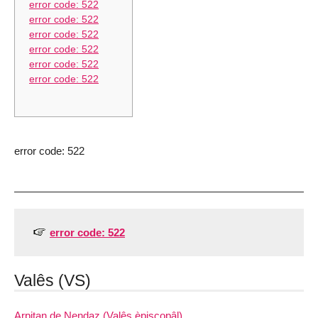
error code: 522
error code: 522
error code: 522
error code: 522
error code: 522
error code: 522
error code: 522
error code: 522
Valês (VS)
Arpitan de Nendaz (Valês èpiscopâl)