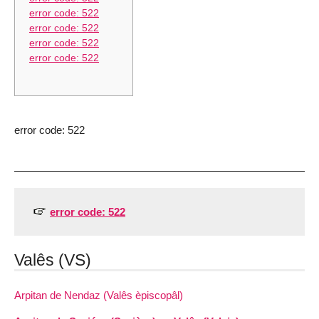
error code: 522
error code: 522
error code: 522
error code: 522
error code: 522
error code: 522
Valês (VS)
Arpitan de Nendaz (Valês èpiscopâl)