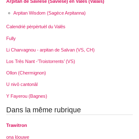
Arpitan de Saviése (Savièse) en Valês (Valais)
Arpitan Wisdom (Sagèce Arpitanna)
Calendrié pèrpèrtuèl du Valês
Fully
Li Charvagnou - arpitan de Salvan (VS, CH)
Los Três Nant -’Troistorrents’ (VS)
Ollon (Chermignon)
U nivô cantonâl
Y Fayerou (Bagnes)
Dans la même rubrique
Trawitron
ona lóouwe