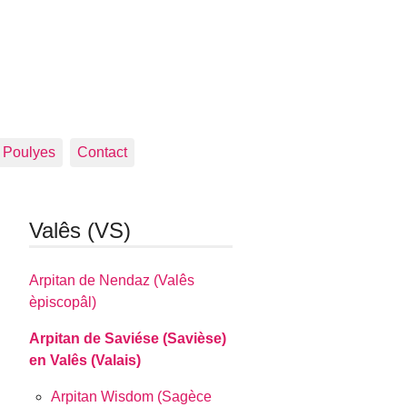
Poulyes
Contact
Valês (VS)
Arpitan de Nendaz (Valês
èpiscopâl)
Arpitan de Saviése (Savièse)
en Valês (Valais)
Arpitan Wisdom (Sagèce