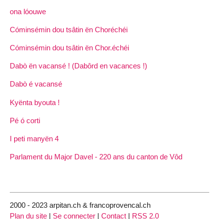
ona lóouwe
Cóminsémin dou tsâtin ën Choréchéi
Cóminsémin dou tsâtin ën Chor.échéi
Dabò ën vacansé ! (Dabôrd en vacances !)
Dabò é vacansé
Kyënta byouta !
Pé ó corti
I peti manyën 4
Parlament du Major Davel - 220 ans du canton de Vôd
2000 - 2023 arpitan.ch & francoprovencal.ch
Plan du site
|
Se connecter
|
Contact
|
RSS 2.0