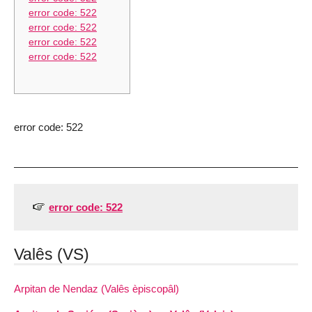
error code: 522
error code: 522
error code: 522
error code: 522
error code: 522
error code: 522
Valês (VS)
Arpitan de Nendaz (Valês èpiscopâl)