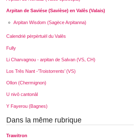
Arpitan de Saviése (Savièse) en Valês (Valais)
Arpitan Wisdom (Sagèce Arpitanna)
Calendrié pèrpèrtuèl du Valês
Fully
Li Charvagnou - arpitan de Salvan (VS, CH)
Los Três Nant -’Troistorrents’ (VS)
Ollon (Chermignon)
U nivô cantonâl
Y Fayerou (Bagnes)
Dans la même rubrique
Trawitron