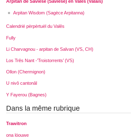
Arpitan de Saviése (Savièse) en Valês (Valais)
Arpitan Wisdom (Sagèce Arpitanna)
Calendrié pèrpèrtuèl du Valês
Fully
Li Charvagnou - arpitan de Salvan (VS, CH)
Los Três Nant -’Troistorrents’ (VS)
Ollon (Chermignon)
U nivô cantonâl
Y Fayerou (Bagnes)
Dans la même rubrique
Trawitron
ona lóouwe