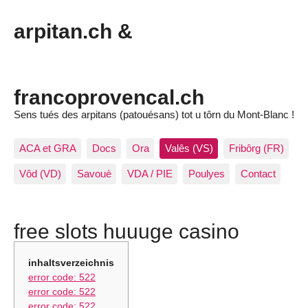
arpitan.ch &
francoprovencal.ch
Sens tués des arpitans (patouésans) tot u tôrn du Mont-Blanc !
ACA et GRA
Docs
Ora
Valês (VS)
Fribôrg (FR)
Vôd (VD)
Savouè
VDA / PIE
Poulyes
Contact
free slots huuuge casino
inhaltsverzeichnis
error code: 522
error code: 522
error code: 522