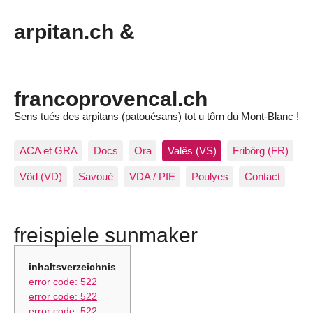
arpitan.ch &
francoprovencal.ch
Sens tués des arpitans (patouésans) tot u tôrn du Mont-Blanc !
ACA et GRA
Docs
Ora
Valês (VS)
Fribôrg (FR)
Vôd (VD)
Savouè
VDA / PIE
Poulyes
Contact
freispiele sunmaker
inhaltsverzeichnis
error code: 522
error code: 522
error code: 522