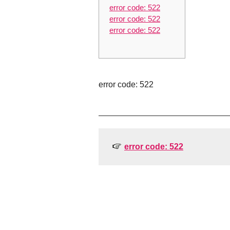
error code: 522
error code: 522
error code: 522
error code: 522
error code: 522