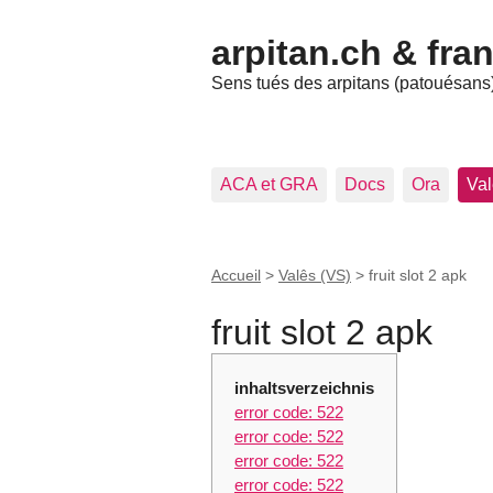
arpitan.ch & fra
Sens tués des arpitans (patouésans) 
ACA et GRA
Docs
Ora
Val
Accueil
>
Valês (VS)
> fruit slot 2 apk
fruit slot 2 apk
inhaltsverzeichnis
error code: 522
error code: 522
error code: 522
error code: 522