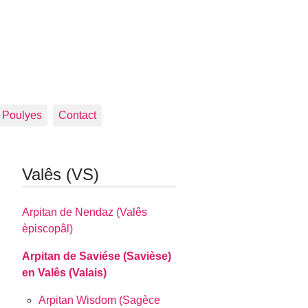
Poulyes
Contact
Valês (VS)
Arpitan de Nendaz (Valês
èpiscopâl)
Arpitan de Saviése (Savièse)
en Valês (Valais)
Arpitan Wisdom (Sagèce