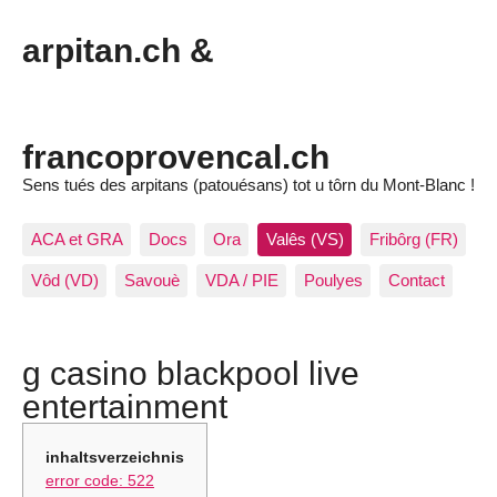
arpitan.ch &
francoprovencal.ch
Sens tués des arpitans (patouésans) tot u tôrn du Mont-Blanc !
ACA et GRA
Docs
Ora
Valês (VS)
Fribôrg (FR)
Vôd (VD)
Savouè
VDA / PIE
Poulyes
Contact
g casino blackpool live
entertainment
inhaltsverzeichnis
error code: 522