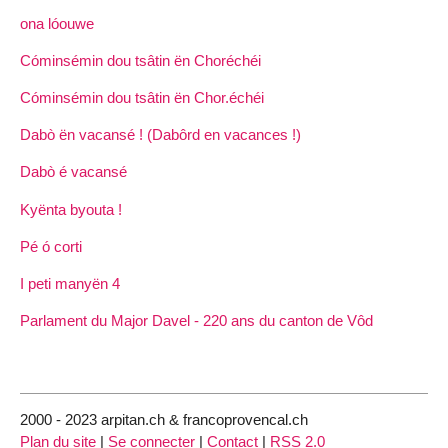
ona lóouwe
Cóminsémin dou tsâtin ën Choréchéi
Cóminsémin dou tsâtin ën Chor.échéi
Dabò ën vacansé ! (Dabôrd en vacances !)
Dabò é vacansé
Kyënta byouta !
Pé ó corti
I peti manyën 4
Parlament du Major Davel - 220 ans du canton de Vôd
2000 - 2023 arpitan.ch & francoprovencal.ch
Plan du site
|
Se connecter
|
Contact
|
RSS 2.0