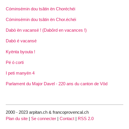
Cóminsémin dou tsâtin ën Choréchéi
Cóminsémin dou tsâtin ën Chor.échéi
Dabò ën vacansé ! (Dabôrd en vacances !)
Dabò é vacansé
Kyënta byouta !
Pé ó corti
I peti manyën 4
Parlament du Major Davel - 220 ans du canton de Vôd
2000 - 2023 arpitan.ch & francoprovencal.ch
Plan du site
|
Se connecter
|
Contact
|
RSS 2.0